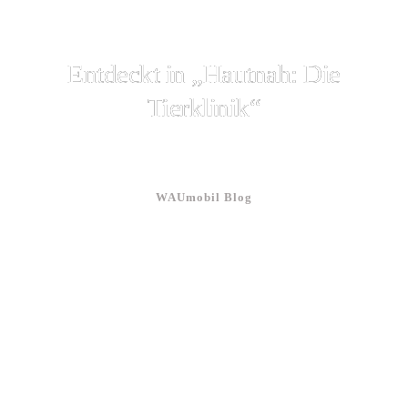
Entdeckt in „Hautnah: Die
Tierklinik“
WAUmobil Blog