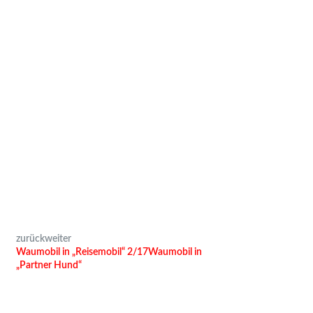
zurück
weiter
Waumobil in „Reisemobil“ 2/17
Waumobil in
„Partner Hund“