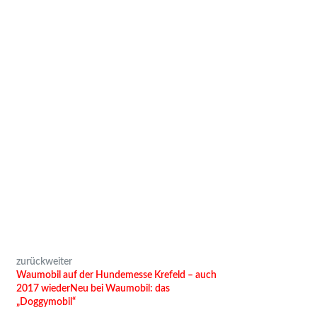
zurück
weiter
Waumobil auf der Hundemesse Krefeld – auch
2017 wieder
Neu bei Waumobil: das
„Doggymobil“