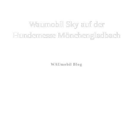
Waumobil Sky auf der
Hundemesse Mönchengladbach
WAUmobil Blog