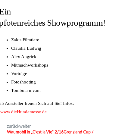
Ein
pfotenreiches Showprogramm!
Zakis Filmtiere
Claudia Ludwig
Alex Angrick
Mitmachworkshops
Vorträge
Fotoshooting
Tombola u.v.m.
65 Aussteller freuen Sich auf Sie! Infos:
www.dieHundemesse.de
zurück
weiter
Waumobil in „C’est la Vie“ 2/16
Grenzland Cup /