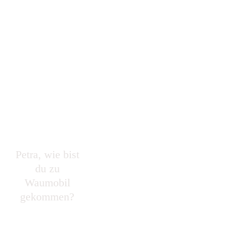
Petra, wie bist
Weil wir selbst 2 große Hunde haben
du zu
und wegen Camping Urlaub mit
Waumobil
Wohnmobil im Internet geschaut
gekommen?
haben.