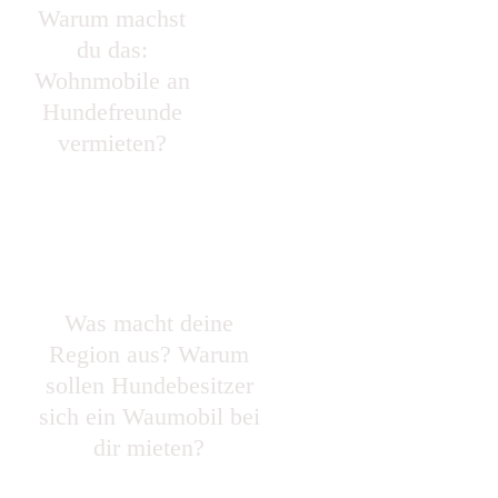
Warum machst
Da wir uns selbst ein Wohnmobil
du das:
zulegen wollten. Warum soll es die
Wohnmobile an
meiste Zeit nur rumstehen?
Hundefreunde
So kann man anderen Hundebesitzern
vermieten?
die Freude auch machen sich ein
Wohnmobil zu leihen mit Hunden was
ja nicht grade üblich ist bei anderen
Vermietern.
Was macht deine
Die schöne Eifel ist
Region aus? Warum
auch Hochburg von
sollen Hundebesitzer
Camping, schönen
sich ein Waumobil bei
Orten und
dir mieten?
Sehenswürdigkeiten.
Es gab im Umfeld