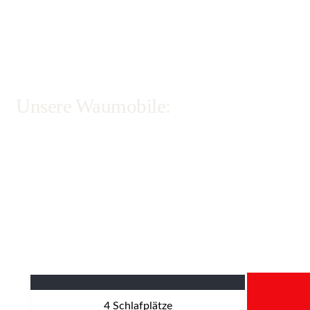
Ihr direkter Draht zu uns
Unsere Waumobile:
Die Angaben zur Breite beziehen sich auf das Fahrzeug ohne
Spiegel. Die Höhe ist die Angabe aus dem Fahrzeugschein, also
ohne zusätzliche Aufbauten (Solaranlage, Satellitenschüssel).
Hier sind ca. 20 bis 30 cm zuzurechnen.
4
Schlafplätze