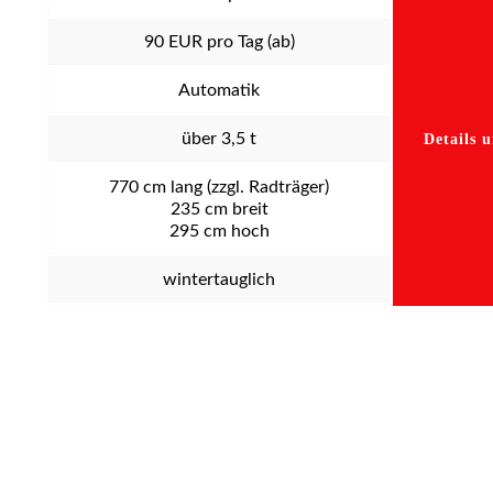
90
EUR pro Tag (ab)
Automatik
über 3,5 t
Details 
770
cm lang (zzgl. Radträger)
235
cm breit
295
cm hoch
wintertauglich