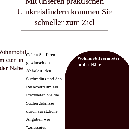
Mit unseren praktischen
Umkreisfindern kommen Sie
schneller zum Ziel
ohnmobil
Geben Sie Ihren
mieten in
Wohnmobilvermieter
gewünschten
in der Nähe
der Nähe
Abholort, den
Suchradius und den
Reisezeitraum ein.
Präzisieren Sie die
Suchergebnisse
durch zusätzliche
Angaben wie
"zulässiges