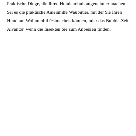
Praktische Dinge, die Ihren Hundeurlaub angenehmer machen.
Sei es die praktische Anleinhilfe Waubutler, mit der Sie Ihren
Hund am Wohnmobil festmachen können, oder das Bubble-Zelt
Alvantor, wenn die Insekten Sie zum Anbeißen finden.
Landvergnügen
Buch,
Mitgliedskarte,
Vignette &
App für
Reisen in
Deutschland
LANDVERGNÜGEN
PUZZFUXX
Wassersparend
putzen, ohne