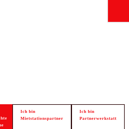
Ich bin
Ich bin
hte
Mietstationspartner
Partnerwerkstatt
ne