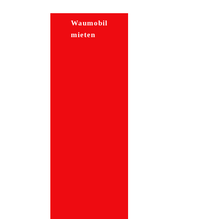
Waumobil
Waumobil
mieten
CAYA
Postbox
780626
96035
Bamberg