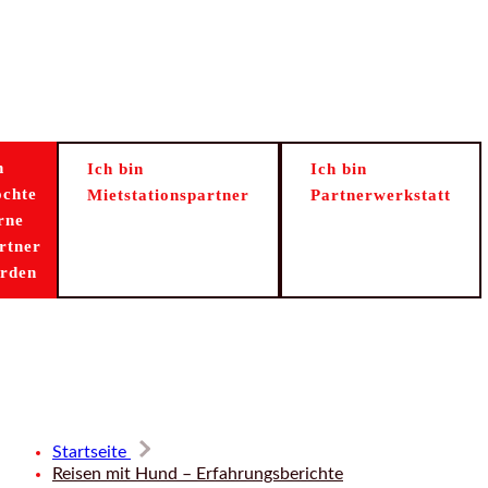
h
Ich bin
Ich bin
chte
Mietstationspartner
Partnerwerkstatt
rne
rtner
rden
Start
Mieten
Kaufen
Umbau
Th
Startseite
Reisen mit Hund – Erfahrungsberichte