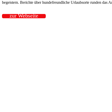
begeistern. Berichte über hundefreundliche Urlaubsorte runden das A
zur Webseite
Vergabe von Lizenzen für:
-Wohnmobilvermietung
-
Verkauf
-Umbau hundgerechter
Wohnmobile