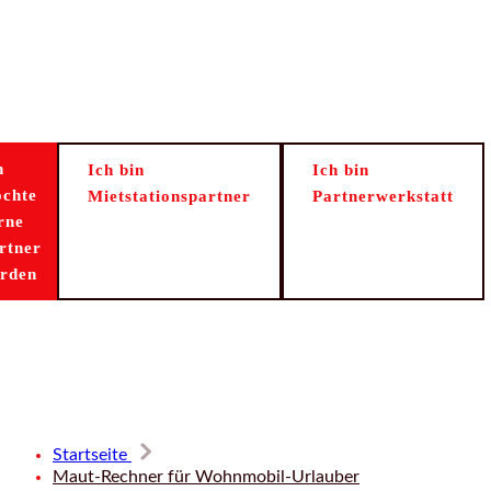
h
Ich bin
Ich bin
chte
Mietstationspartner
Partnerwerkstatt
rne
rtner
rden
Start
Mieten
Kaufen
Umbau
Th
Startseite
Maut-Rechner für Wohnmobil-Urlauber