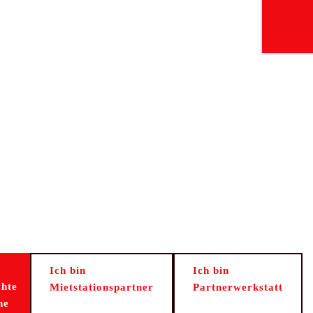
Ich bin
Ich bin
hte
Mietstationspartner
Partnerwerkstatt
ne