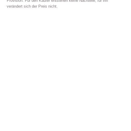
Provision. Für den Käufer entstehen keine Nachteile, für ihn
verändert sich der Preis nicht.
Vergabe von Lizenzen für:
-Wohnmobilvermietung
-
Verkauf
-Umbau hundgerechter Wohnmobile
Kontakt