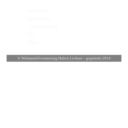
Impressum
Infos
Datenschutz
Cookie-Richtlinie
(EU)
FAQs
© Wohnmobilvermietung Hubert Lechner – gegründet 2014