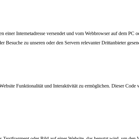
eiten einer Internetadresse versendet und vom Webbrowser auf dem PC 
er Besuche zu unseren oder den Servern relevanter Drittanbieter gesen
Website Funktionalität und Interaktivität zu ermöglichen. Dieser Code
es Textfragment oder Bild auf einer Website, das benutzt wird, um de