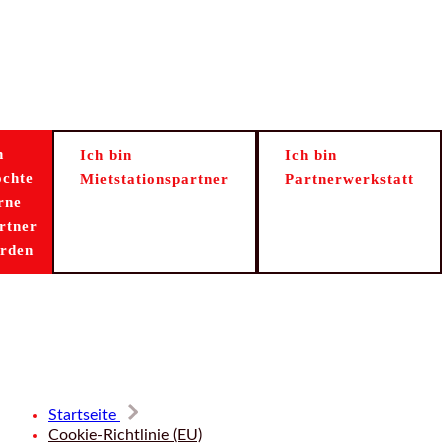
h
Ich bin
Ich bin
chte
Mietstationspartner
Partnerwerkstatt
rne
rtner
rden
Start
Mieten
Kaufen
Umbau
Th
Startseite
Cookie-Richtlinie (EU)