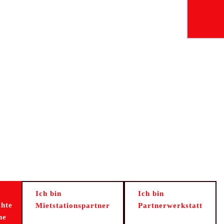
Ich bin
Ich bin
hte
Mietstationspartner
Partnerwerkstatt
ne