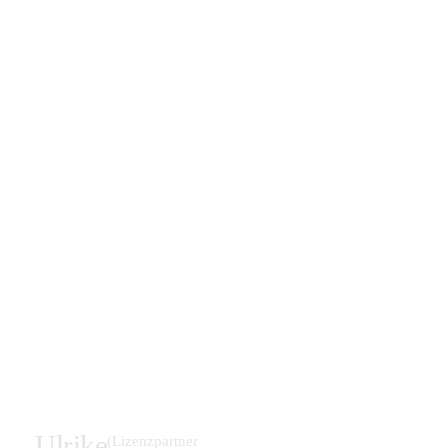
Ulrike
(Lizenzpartner