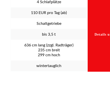
4
Schlafplätze
110
EUR pro Tag (ab)
Schaltgetriebe
bis 3,5 t
Details 
636
cm lang (zzgl. Radträger)
235
cm breit
299
cm hoch
wintertauglich