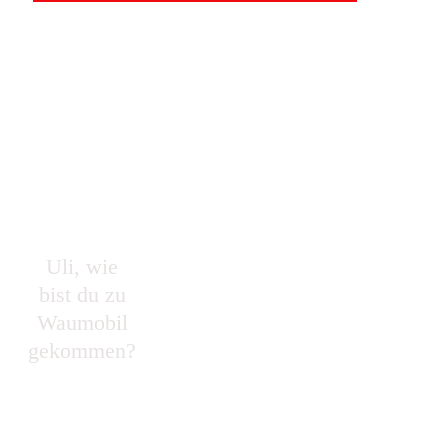
Nachdem wir immer eine Möglichkeit
Uli, wie
gesucht haben, unser Wohnmobil
bist du zu
hundegerecht zu gestalten, ist uns im letzten
Waumobil
Skandinavien-Urlaub ein WauMobil über den
gekommen?
Weg gefahren, und somit war es um uns
geschehen.