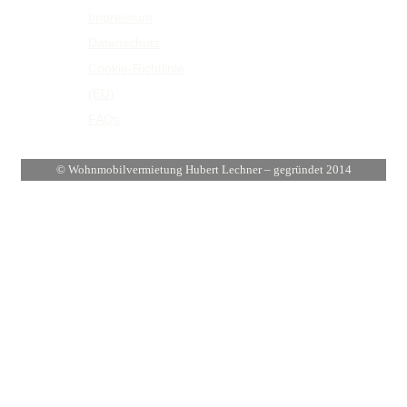
Impressum
Infos
Datenschutz
Cookie-Richtlinie
(EU)
FAQs
© Wohnmobilvermietung Hubert Lechner – gegründet 2014