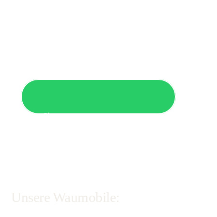
Nehmen Sie über unser Formular Kontakt auf
Rufen Sie uns an
Ihr direkter Draht zu uns
Unsere Waumobile: