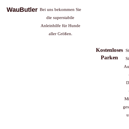
WauButler
Bei uns bekommen Sie
die superstabile
Anleinhilfe für Hunde
aller Größen.
Kostenloses
St
Parken
Si
Au
D
Mi
ges
u