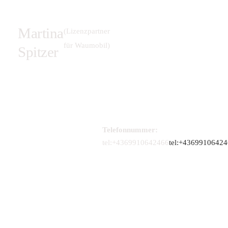
Martina
(Lizenzpartner
für Waumobil)
Spitzer
Telefonnummer:
tel:+4369910642466
tel:+4369910642