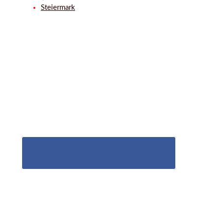
Steiermar
Steiermark
Unser Facebookkana
l
Neuigkeiten und aktuelle News