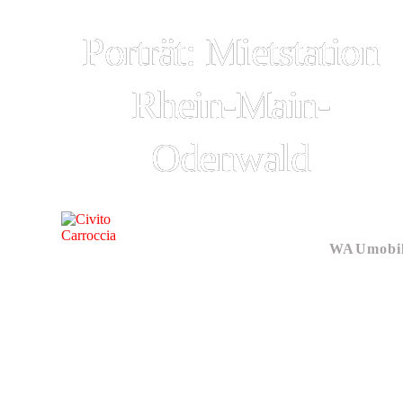
Porträt: Mietstation
Rhein-Main-
Odenwald
WAUmobil