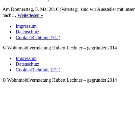
Am Donnerstag, 5. Mai 2016 (Vatertag), sind wir Aussteller mit un
Grenzland
nach…
Weiterlesen »
Cup
Impressum
/
Datenschutz
DiscDog
Cookie-Richtlinie (EU)
in
Hückelhoven
© Wohnmobilvermietung Hubert Lechner – gegründet 2014
Impressum
Datenschutz
Cookie-Richtlinie (EU)
© Wohnmobilvermietung Hubert Lechner – gegründet 2014