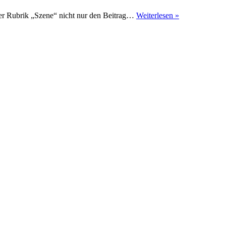
Waumobil
r Rubrik „Szene“ nicht nur den Beitrag…
Weiterlesen »
im
ATV-
Quad-
Magazin