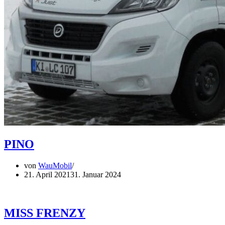
PINO
von
WauMobil
21. April 2021
31. Januar 2024
MISS FRENZY