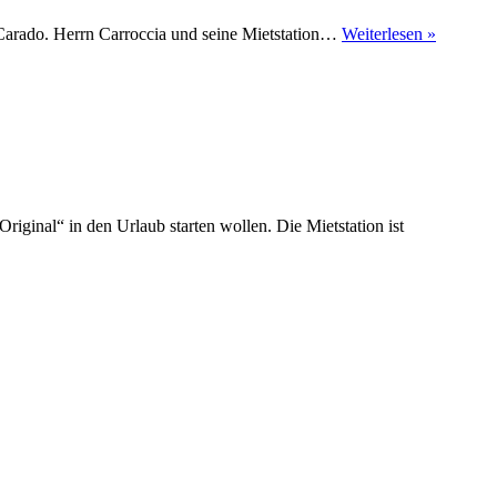
Porträt:
 Carado. Herrn Carroccia und seine Mietstation…
Weiterlesen »
Mietstat
Rhein-
Main-
Odenwa
ginal“ in den Urlaub starten wollen. Die Mietstation ist