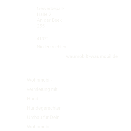
Gewerbepark
Halle und
Halle 9
Übergabe der
An der Beek
Mietfahrzeuge:
255
41372
Niederkrüchten
waumobil@waumobil.de
Service
Wohnmobil-
vermietung mit
Hund
Hundegerechter
Umbau für Dein
Wohnmobil