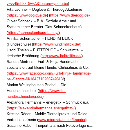
v=zz9mh8zDwEA&feature=youtu.be
)
Rita Lechner – Doglove & Therdog Akademie
(
https://www.doglove.de
) (
https://www.therdog.de
)
Oliver Schneck – B.A. Soziale Arbeit und
Systemischer Berater (Das Schneckenhaus)
(
https://schneckenhaus.family/
)
Annika Schumacher – HUND IM BLICK
(Hundeschule) (
https://www.hundimblick.de/
)
Uschi Thelen – FUTTERHOF – Schwalmtal –
tierische Ernährung (
http://www.bobtailfix.de/
)
Sandra Mertens – Furb & Finja Handmade –
spezialisiert auf kleine Hunde, Chihuahuas & Co.
(
https://www.facebook.com/Furb-Finja-Handmade-
bei-Sandra-M-1842716205749313/
)
Marion Wellinghausen-Priebel – Die
Hundeschneiderei (
https://www.die-
hundeschneiderei.de/
)
Alexandra Hermanns – energetix – Schmuck u.a.
(
https://alexandrahermanns.energetix.tv/
)
Kristina Räder – Mobile Tierheilpraxis und Reico-
Vertriebspartnerin (
www.reico-vital.com/kraeder
)
Susanne Rabe – Tierportraits nach Fotovorlage u.a.