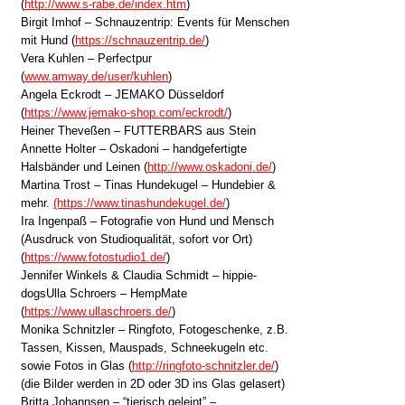
(
http://www.s-rabe.de/index.htm
)
Birgit Imhof – Schnauzentrip: Events für Menschen
mit Hund (
https://schnauzentrip.de/
)
Vera Kuhlen – Perfectpur
(
www.amway.de/user/kuhlen
)
Angela Eckrodt – JEMAKO Düsseldorf
(
https://www.jemako-shop.com/eckrodt/
)
Heiner Theveßen – FUTTERBARS aus Stein
Annette Holter – Oskadoni – handgefertigte
Halsbänder und Leinen (
http://www.oskadoni.de/
)
Martina Trost – Tinas Hundekugel – Hundebier &
mehr.
(https://www.tinashundekugel.de/
)
Ira Ingenpaß – Fotografie von Hund und Mensch
(Ausdruck von Studioqualität, sofort vor Ort)
(
https://www.fotostudio1.de/
)
Jennifer Winkels & Claudia Schmidt – hippie-
dogsUlla Schroers – HempMate
(
https://www.ullaschroers.de/
)
Monika Schnitzler – Ringfoto, Fotogeschenke, z.B.
Tassen, Kissen, Mauspads, Schneekugeln etc.
sowie Fotos in Glas (
http://ringfoto-schnitzler.de/
)
(die Bilder werden in 2D oder 3D ins Glas gelasert)
Britta Johannsen – “tierisch geleint” –