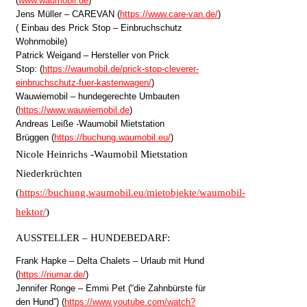
(
www.waumobil.de
)
Jens Müller – CAREVAN (
https://www.care-van.de/
)
( Einbau des Prick Stop – Einbruchschutz
Wohnmobile)
Patrick Weigand – Hersteller von Prick
Stop: (
https://waumobil.de/prick-stop-cleverer-
einbruchschutz-fuer-kastenwagen/
)
Wauwiemobil – hundegerechte Umbauten
(
https://www.wauwiemobil.de
)
Andreas Leiße -Waumobil Mietstation
Brüggen (
https://buchung.waumobil.eu/
)
Nicole Heinrichs -Waumobil Mietstation
Niederkrüchten
(
https://buchung.waumobil.eu/mietobjekte/waumobil-
hektor/
)
AUSSTELLER – HUNDEBEDARF:
Frank Hapke – Delta Chalets – Urlaub mit Hund
(
https://riumar.de/
)
Jennifer Ronge – Emmi Pet (“die Zahnbürste für
den Hund”) (
https://www.youtube.com/watch?