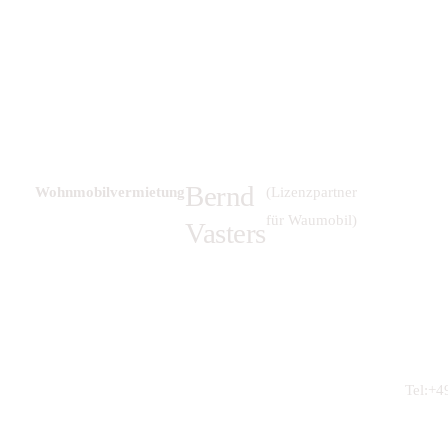
Bernd
Wohnmobilvermietung
(Lizenzpartner
für Waumobil)
Vasters
Tel:+4