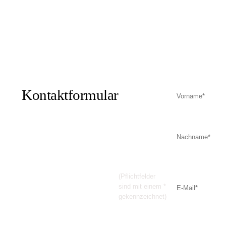
Ihre
Kontaktformular
Nachricht
an
Waumobil-
Mietstation
Windeck
(Pflichtfelder
sind mit einem *
gekennzeichnet)