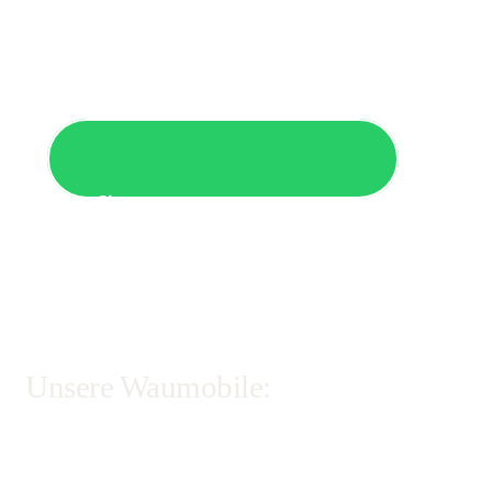
Rufen Sie uns an
Ihr direkter Draht zu uns
Unsere Waumobile:
Die Angaben zur Breite beziehen sich auf das Fahrzeug ohne