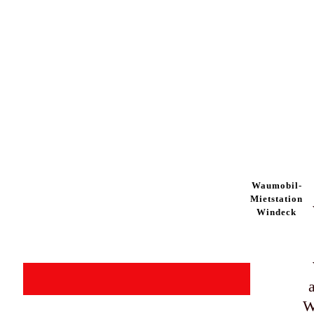
Waumobil-
Mietstation
Windeck
W