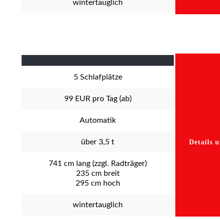
wintertauglich
5
Schlafplätze
99
EUR pro Tag (ab)
Automatik
über 3,5 t
Details 
741
cm lang (zzgl. Radträger)
235
cm breit
295
cm hoch
wintertauglich