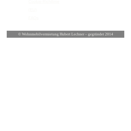
Cookie-Richtlinie
(EU)
FAQs
© Wohnmobilvermietung Hubert Lechner – gegründet 2014