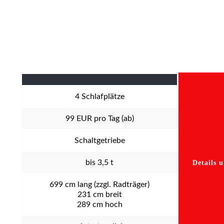
Spiegel. Die Höhe ist die Angabe aus dem Fahrzeugschein, also
ohne zusätzliche Aufbauten (Solaranlage, Satellitenschüssel).
Hier sind ca. 20 bis 30 cm zuzurechnen.
4
Schlafplätze
99
EUR pro Tag (ab)
Schaltgetriebe
bis 3,5 t
Details 
699
cm lang (zzgl. Radträger)
231
cm breit
289
cm hoch