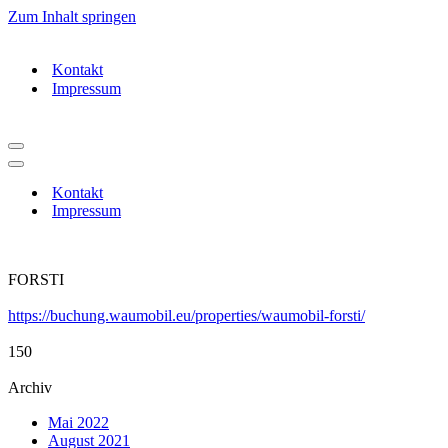
Zum Inhalt springen
Kontakt
Impressum
Navigationsmenü
Navigationsmenü
Kontakt
Impressum
FORSTI
https://buchung.waumobil.eu/properties/waumobil-forsti/
150
Archiv
Mai 2022
August 2021