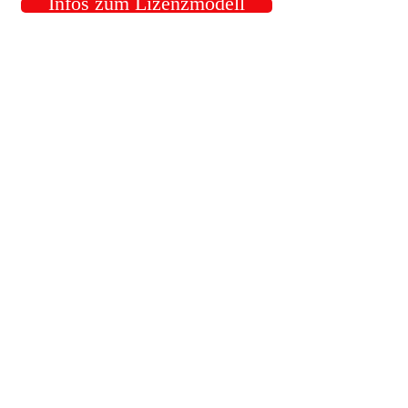
Infos zum Lizenzmodell
Vergabe von Lizenzen für:
-Wohnmobilvermietung
-
Verkauf
-Umbau hundgerechter Wohnmobile
Kontakt