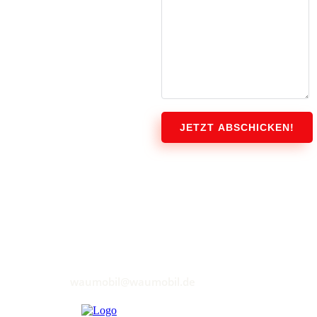
JETZT ABSCHICKEN!
waumobil@waumobil.de