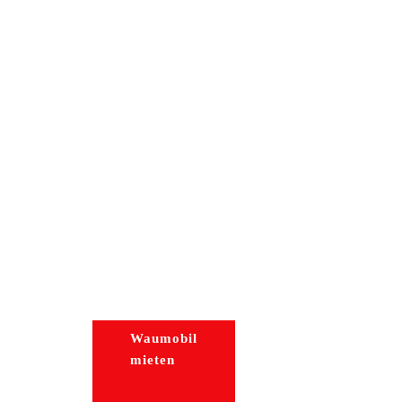
Waumobil
Waumobil
mieten
CAYA
Postbox