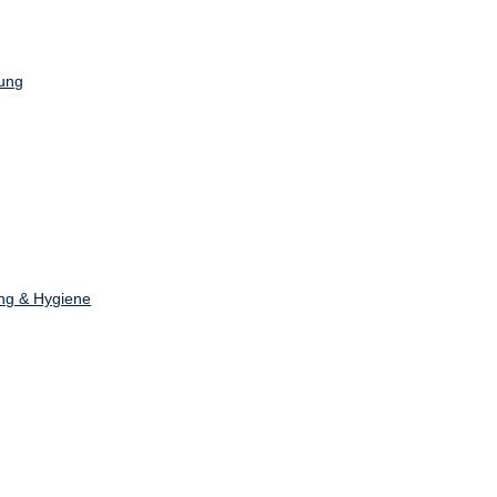
ung
ng & Hygiene