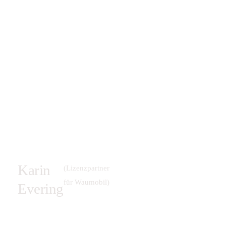
Karin
(Lizenzpartner
für Waumobil)
Evering