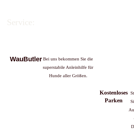
Service:
WauButler
Bei uns bekommen Sie die
superstabile Anleinhilfe für
Hunde aller Größen.
Kostenloses
St
Parken
Si
Au
D