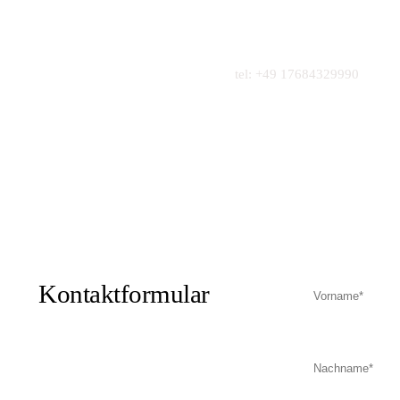
tel: +49 17684329990
Ihre
Kontaktformular
Nachricht
an
Waumobil
Mietstation