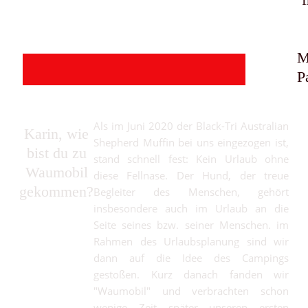
M
P
Als im Juni 2020 der Black-Tri Australian
Karin, wie
Shepherd Muffin bei uns eingezogen ist,
bist du zu
stand schnell fest: Kein Urlaub ohne
Waumobil
diese Fellnase. Der Hund, der treue
gekommen?
Begleiter des Menschen, gehört
insbesondere auch im Urlaub an die
Seite seines bzw. seiner Menschen. im
Rahmen des Urlaubsplanung sind wir
dann auf die Idee des Campings
gestoßen. Kurz danach fanden wir
"Waumobil" und verbrachten schon
wenige Zeit später unseren ersten