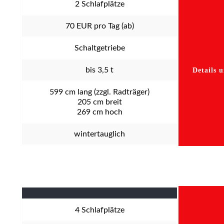
2
Schlafplätze
70
EUR pro Tag (ab)
Schaltgetriebe
bis 3,5 t
Details 
599
cm lang (zzgl. Radträger)
205
cm breit
269
cm hoch
wintertauglich
4
Schlafplätze