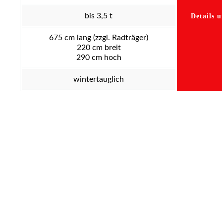
bis 3,5 t
Details 
675
cm lang (zzgl. Radträger)
220
cm breit
290
cm hoch
wintertauglich