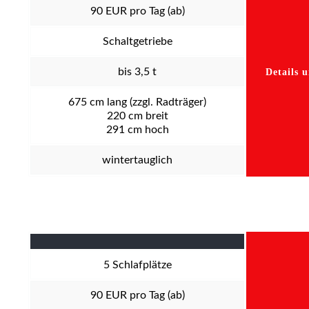
90
EUR pro Tag (ab)
Schaltgetriebe
bis 3,5 t
Details 
675
cm lang (zzgl. Radträger)
220
cm breit
291
cm hoch
wintertauglich
5
Schlafplätze
90
EUR pro Tag (ab)