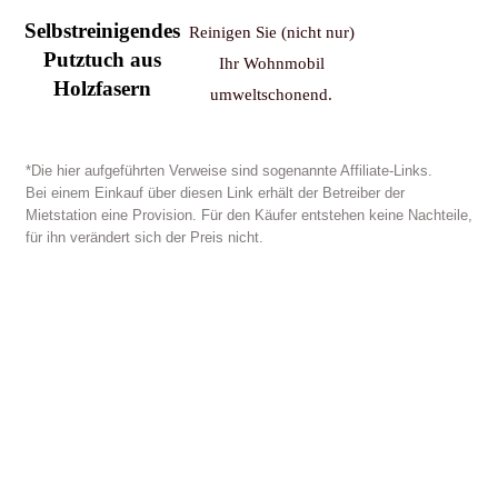
Selbstreinigendes
Reinigen Sie (nicht nur)
Putztuch aus
Ihr Wohnmobil
Holzfasern
umweltschonend.
*Die hier aufgeführten Verweise sind sogenannte Affiliate-Links.
Bei einem Einkauf über diesen Link erhält der Betreiber der
Mietstation eine Provision. Für den Käufer entstehen keine Nachteile,
für ihn verändert sich der Preis nicht.
Vergabe von Lizenzen für:
-Wohnmobilvermietung
-
Verkauf
-Umbau hundgerechter Wohnmobile
Kontakt