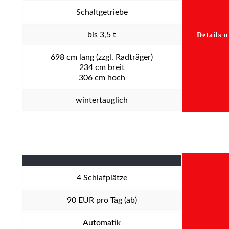
Schaltgetriebe
bis 3,5 t
Details 
698
cm lang (zzgl. Radträger)
234
cm breit
306
cm hoch
wintertauglich
4
Schlafplätze
90
EUR pro Tag (ab)
Automatik