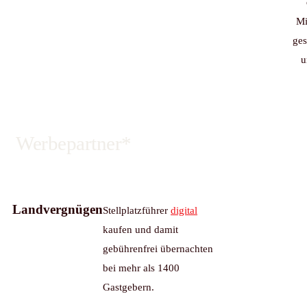
Mi
ges
u
Werbepartner*
Landvergnügen
Stellplatzführer
digital
kaufen und damit
gebührenfrei übernachten
bei mehr als 1400
Gastgebern.