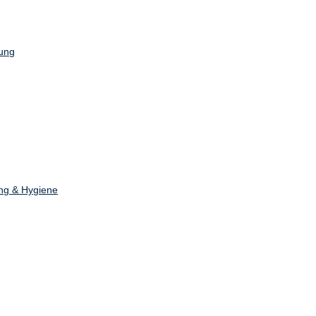
ung
ng & Hygiene