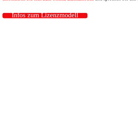
Infos zum Lizenzmodell
Vergabe von Lizenzen für:
-Wohnmobilvermietung
-
Verkauf
-Umbau hundgerechter
Wohnmobile
Kontakt