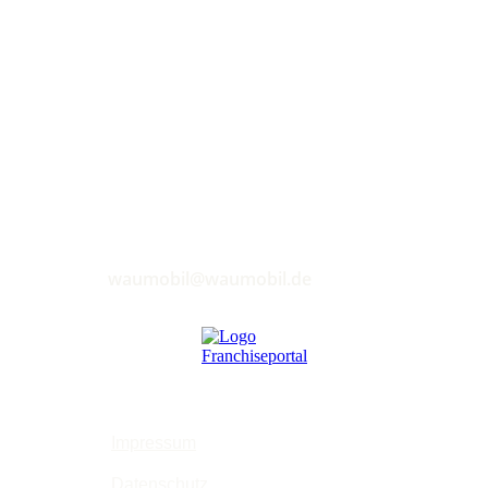
waumobil@waumobil.de
Mitglied bei
FranchisePORTAL.de
Infos
Impressum
Datenschutz