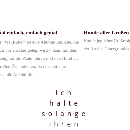
al einfach, einfach genial
Hunde aller Größen 
Hunde jeglicher Größe s
r “WauButler” ist eine Aluminiumplatte, die
der Art des Untergrundes
ach vor ein Rad gelegt wird – dann mit dem
zeug auf die Platte fahren und den Hund an
roßen Öse anleinen. So entsteht eine
stabile Anleinhilfe.
Ich
halte
solange
Ihren