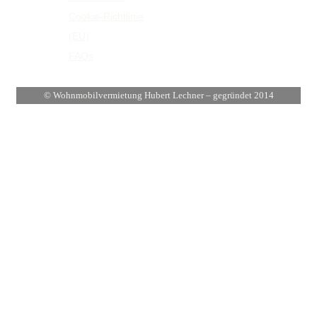
Cookie-Richtlinie
(EU)
FAQs
© Wohnmobilvermietung Hubert Lechner – gegründet 2014