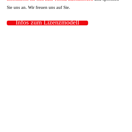
Sie uns an. Wir freuen uns auf Sie.
Infos zum Lizenzmodell
Vergabe von Lizenzen für:
-Wohnmobilvermietung
-
Verkauf
-Umbau hundgerechter Wohnmobile
Kontakt