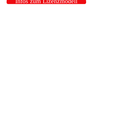
Infos zum Lizenzmodell
Vergabe von Lizenzen für:
-Wohnmobilvermietung
-
Verkauf
-Umbau hundgerechter Wohnmobile
Kontakt