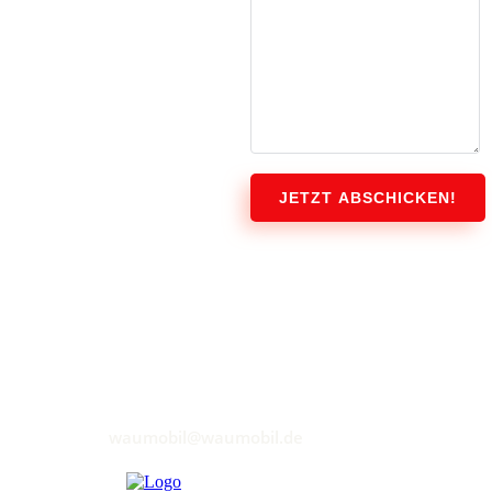
JETZT ABSCHICKEN!
waumobil@waumobil.de